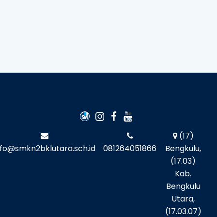
(17)
nfo@smkn2bklutara.sch.id
081264051866
Bengkulu,
(17.03)
Kab.
Bengkulu
Utara,
(17.03.07)